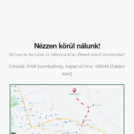
Nézzen körül nálunk!
Nézzen be hozzánk és válassza ki az Önnek tetsző növényeket!
Címünk: 9700 Szombathely, Söptei út hrsz. 049/49 [Takács
Kert]