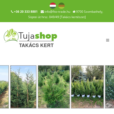
+36 20 333 8881
info@fito-trade.hu
9700 Szombathely,
Söptei út hrsz. 049/49 [Takács kertészet]
navi
TAKÁCS KERT