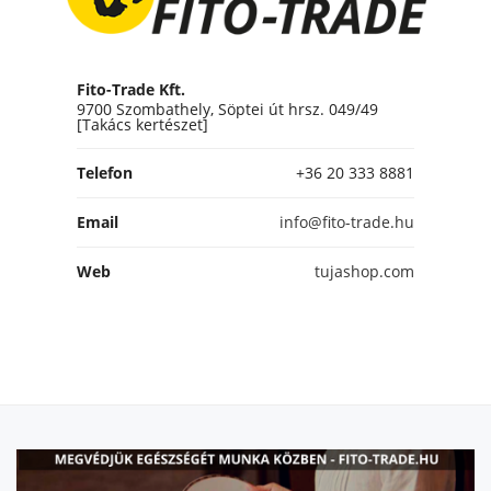
Fito-Trade Kft.
9700 Szombathely, Söptei út hrsz. 049/49
[Takács kertészet]
Telefon
+36 20 333 8881
Email
info@fito-trade.hu
Web
tujashop.com