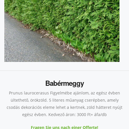
Babérmeggy
Prunus laurocerasus Figyelmébe ajánlom, az egész évben
ültethető, örökzöld. 5 literes műanyag cserépben, amely
csodás dekorációs eleme lehet a kertnek, zöld hátteret nyújt
egész évben. Kedvező áron: 3000 Ft+ áfa/db
Fragen Sie uns nach einer Offerte!