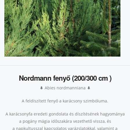
Nordmann fenyő (200/300 cm )
🌲 Abies nordmanniana 🌲
A feldíszített fenyő a karácsony szimbóluma.
A karácsonyfa eredeti gondolata és díszítésének hagyománya
a pogány mágia időszakára vezethető vissza, és
a napkultusszal kapcsolatos varázslatokkal, valamint a