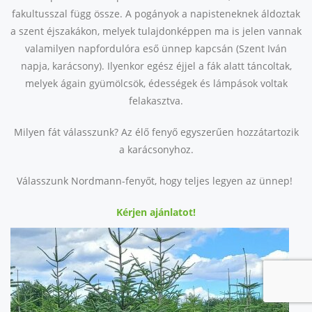
fakultusszal függ össze. A pogányok a napisteneknek áldoztak
a szent éjszakákon, melyek tulajdonképpen ma is jelen vannak
valamilyen napfordulóra eső ünnep kapcsán (Szent Iván
napja, karácsony). Ilyenkor egész éjjel a fák alatt táncoltak,
melyek ágain gyümölcsök, édességek és lámpások voltak
felakasztva.
Milyen fát válasszunk? Az élő fenyő egyszerűen hozzátartozik
a karácsonyhoz.
Válasszunk Nordmann-fenyőt, hogy teljes legyen az ünnep!
Kérjen ajánlatot!