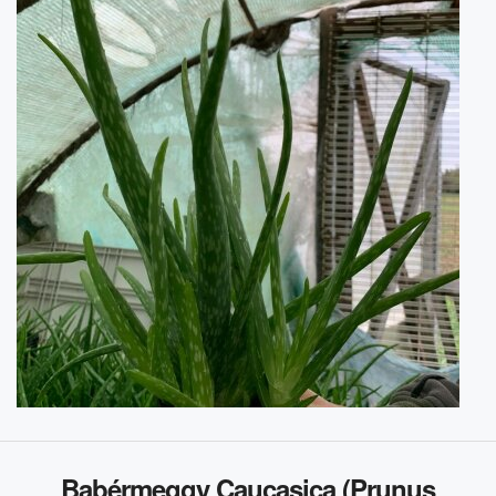
Babérmeggy Caucasica (Prunus