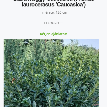
laurocerasus 'Caucasica')
- mérete: 120 cm
ELFOGYOTT
Kérjen ajánlatot!