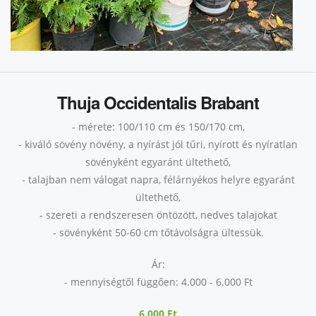
Thuja Occidentalis Brabant
- mérete: 100/110 cm és 150/170 cm,
- kiváló sövény növény, a nyírást jól tűri, nyírott és nyíratlan
sövényként egyaránt ültethető,
- talajban nem válogat napra, félárnyékos helyre egyaránt
ültethető,
- szereti a rendszeresen öntözött, nedves talajokat
- sövényként 50-60 cm tőtávolságra ültessük.
Ár:
- mennyiségtől függően: 4.000 - 6.000 Ft
6 000 Ft