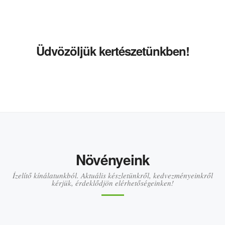
Üdvözöljük kertészetünkben!
Növényeink
Ízelítő kínálatunkból. Aktuális készletünkről, kedvezményeinkről
kérjük, érdeklődjön elérhetőségeinken!