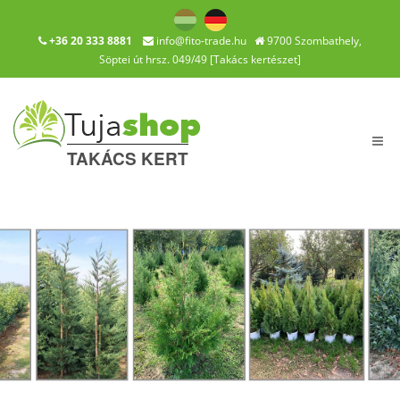
+36 20 333 8881
info@fito-trade.hu
9700 Szombathely,
Söptei út hrsz. 049/49 [Takács kertészet]
Navi
TAKÁCS KERT